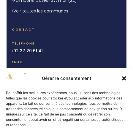
Paimpol & Côtes-d'Armor (22)
Voir toutes les communes
CONTACT
TÉLÉPHONE
02 37 20 61 41
EMAIL
contact@autrimo.fr
Gérer le consentement
CHARTRES
15 rue du Cheval Blanc
Pour offrir les meilleures expériences, nous utilisons des technologies
28000 Chartres
telles que les cookies pour stocker et/ou accéder aux informations des
appareils. Le fait de consentir à ces technologies nous permettra de
PAIMPOL
traiter des données telles que le comportement de navigation ou les ID
64 bis Av. du Général de Gaulle
uniques sur ce site. Le fait de ne pas consentir ou de retirer son
22500 Paimpol
consentement peut avoir un effet négatif sur certaines caractéristiques
et fonctions.