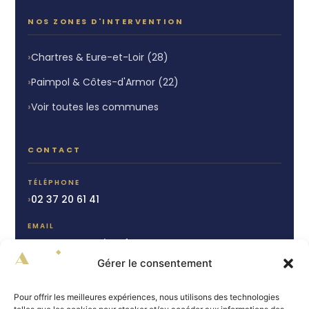
NOS ZONES D'INTERVENTION
Chartres & Eure-et-Loir (28)
Paimpol & Côtes-d'Armor (22)
Voir toutes les communes
CONTACT
TÉLÉPHONE
02 37 20 61 41
EMAIL
contact@autrimo.fr
Gérer le consentement
CHARTRES
15 rue du Cheval Blanc
Pour offrir les meilleures expériences, nous utilisons des technologies
28000 Chartres