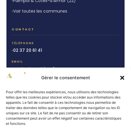
Paimpol & Côtes-d'Armor (22)
Voir toutes les communes
CONTACT
TÉLÉPHONE
02 37 20 61 41
EMAIL
contact@autrimo.fr
Gérer le consentement
CHARTRES
15 rue du Cheval Blanc
Pour offrir les meilleures expériences, nous utilisons des technologies
28000 Chartres
telles que les cookies pour stocker et/ou accéder aux informations des
appareils. Le fait de consentir à ces technologies nous permettra de
PAIMPOL
traiter des données telles que le comportement de navigation ou les ID
64 bis Av. du Général de Gaulle
uniques sur ce site. Le fait de ne pas consentir ou de retirer son
22500 Paimpol
consentement peut avoir un effet négatif sur certaines caractéristiques
et fonctions.