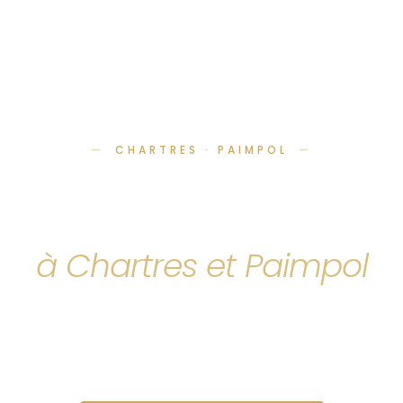
CHARTRES · PAIMPOL
Votre conciergerie
Airbnb
à Chartres et Paimpol
Votre temps est précieux, nous gérons votre
location
courte durée
de A à Z et vous touchez vos revenus,
sans rien faire.