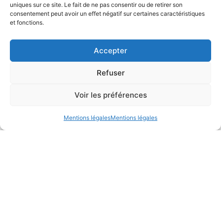
uniques sur ce site. Le fait de ne pas consentir ou de retirer son
consentement peut avoir un effet négatif sur certaines caractéristiques
NOS FORMULES
et fonctions.
Vous gardez la main,
ou
on s'occupe de tout.
Accepter
Deux niveaux d'accompagnement, à choisir
Refuser
selon votre temps disponible. Sans
Voir les préférences
engagement de durée.
Mentions légales
Mentions légales
Partielle
PROPRIÉTAIRES IMPLIQUÉS
15%
du montant de vos revenus