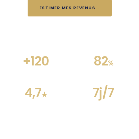
ESTIMER MES REVENUS
→
VOIR NOS FORMULES
+120
82
%
LOGEMENTS
TAUX D'OCCUPATION
ACCOMPAGNÉS
4,7
7j/7
★
NOTE GOOGLE · 127 AVIS
ASTREINTE VOYAGEURS