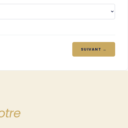
SUIVANT →
otre