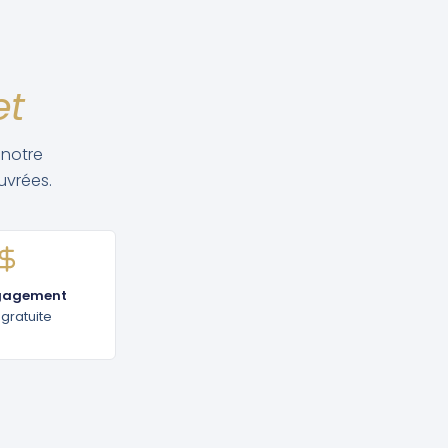
et
 notre
uvrées.
gagement
 gratuite