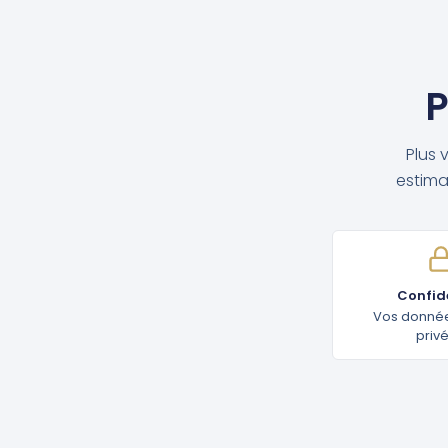
P
Plus 
estima
Confide
Vos donnée
priv