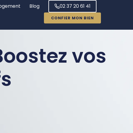
ogement
Blog
02 37 20 61 41
CONFIER MON BIEN
Boostez vos
fs