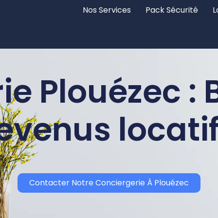
Nos Services
Pack Sécurité
L
ie Plouézec : 
evenus locati
Contacter Notre Conciergerie À Plouézec