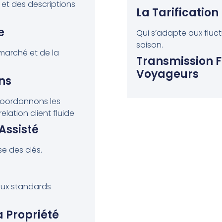
 et des descriptions
La Tarificatio
e
Qui s’adapte aux fluc
saison.
marché et de la
Transmission F
Voyageurs
ns
oordonnons les
elation client fluide
Assisté
e des clés.
aux standards
a Propriété