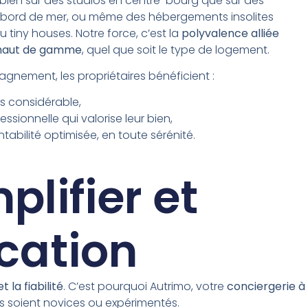
bien sur des studios en centre-bourg que sur des
bord de mer, ou même des hébergements insolites
iny houses. Notre force, c’est la
polyvalence alliée
e haut de gamme
, quel que soit le type de logement.
nement, les propriétaires bénéficient :
s considérable,
ssionnelle qui valorise leur bien,
ntabilité optimisée, en toute sérénité.
plifier et
ocation
t la fiabilité
. C’est pourquoi Autrimo, votre
conciergerie à
ils soient novices ou expérimentés.