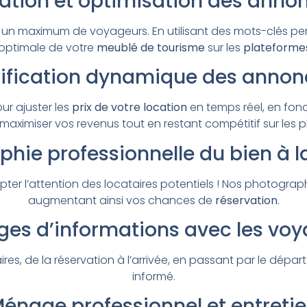
ation et optimisation des anno
 un maximum de voyageurs. En utilisant des mots-clés pe
é optimale de votre
meublé de tourisme
sur les
plateformes
rification dynamique des annon
ur ajuster les
prix de votre location
en temps réel, en fo
aximiser vos revenus tout en restant compétitif sur les 
hie professionnelle du bien à l
pter l’attention des locataires potentiels ! Nos photogr
augmentant ainsi vos chances de
réservation
.
es d’informations avec les vo
, de la réservation à l’arrivée, en passant par le départ
informé.
énage professionnel et entreti