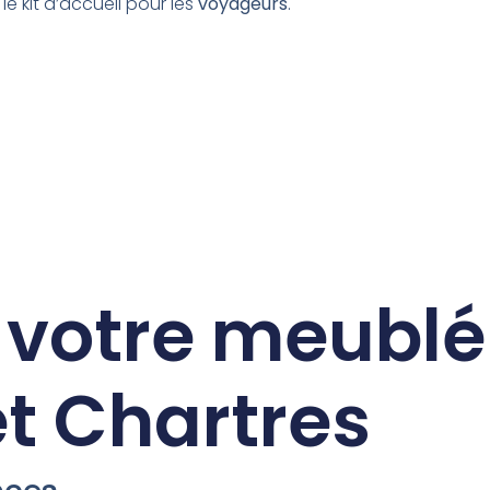
 le kit d’accueil pour les
voyageurs
.
r votre meublé
t Chartres