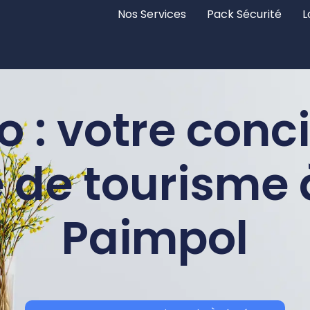
Nos Services
Pack Sécurité
L
 : votre conc
 de tourisme à
Paimpol