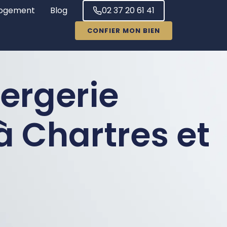
ogement
Blog
02 37 20 61 41
CONFIER MON BIEN
iergerie
 Chartres et