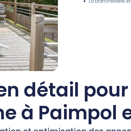
La blanchisserie et
en détail pou
me à Paimpol e