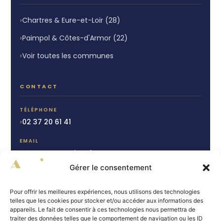
Chartres & Eure-et-Loir (28)
Paimpol & Côtes-d'Armor (22)
Voir toutes les communes
CONTACT
TÉLÉPHONE
02 37 20 61 41
EMAIL
contact@autrimo.fr
Gérer le consentement
CHARTRES
15 rue du Cheval Blanc
Pour offrir les meilleures expériences, nous utilisons des technologies
28000 Chartres
telles que les cookies pour stocker et/ou accéder aux informations des
appareils. Le fait de consentir à ces technologies nous permettra de
PAIMPOL
traiter des données telles que le comportement de navigation ou les ID