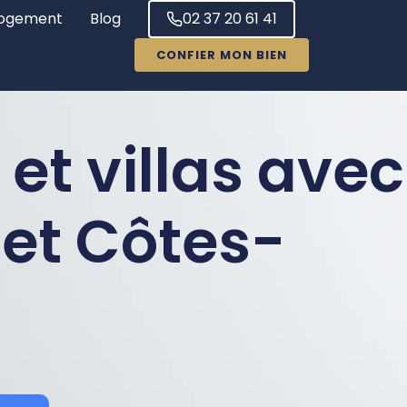
ogement
Blog
02 37 20 61 41
CONFIER MON BIEN
et villas avec
 et Côtes-