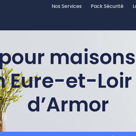
Nos Services
Pack Sécurité
L
pour maisons 
n Eure-et-Loir
d’Armor​