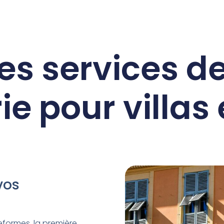
es services d
ie pour villas
vos
eformes, la première