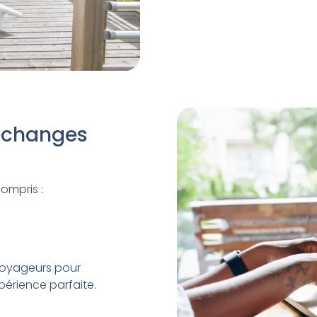
 échanges
compris :
voyageurs pour
périence parfaite.