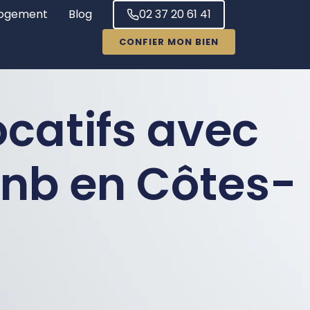
ogement
Blog
02 37 20 61 41
CONFIER MON BIEN
catifs avec
bnb en Côtes-