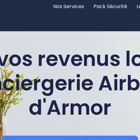
Nos Services
Pack Sécurité
L
vos revenus lo
nciergerie Air
d'Armor